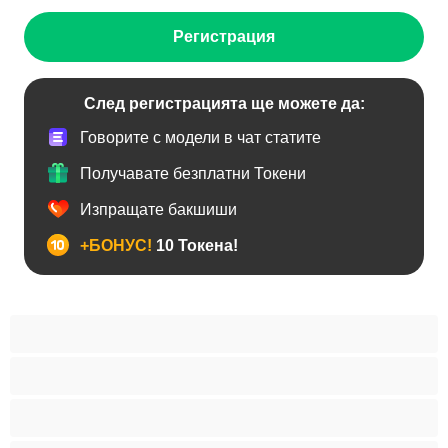
Регистрация
След регистрацията ще можете да:
Говорите с модели в чат статите
Получавате безплатни Токени
Изпращате бакшиши
+БОНУС!
10 Токена!
BDSM
Азиатки
Анален