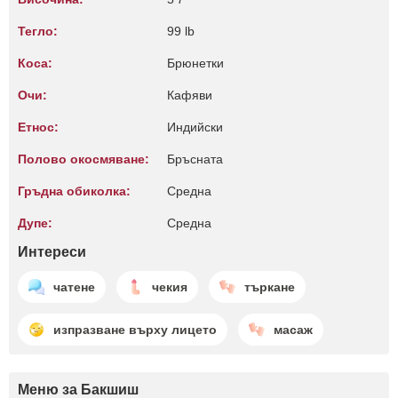
Тегло:
99 lb
Коса:
Брюнетки
Очи:
Кафяви
Етнос:
Индийски
Полово окосмяване:
Бръсната
Гръдна обиколка:
Среднa
Дупе:
Среднa
Интереси
чатене
чекия
търкане
изпразване върху лицето
масаж
Меню за Бакшиш