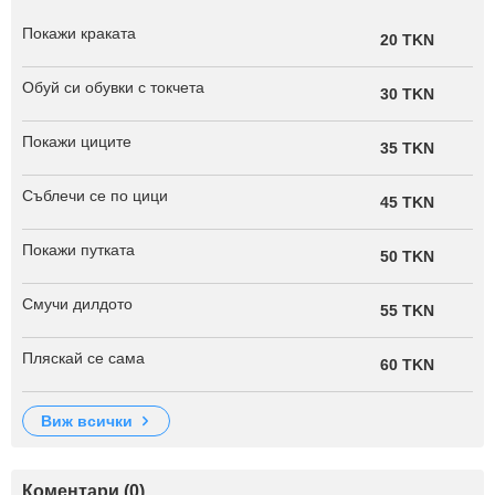
Покажи краката
20 TKN
Обуй си обувки с токчета
30 TKN
Покажи циците
35 TKN
Съблечи се по цици
45 TKN
Покажи путката
50 TKN
Смучи дилдото
55 TKN
Пляскай се сама
60 TKN
виж всички
Коментари (0)