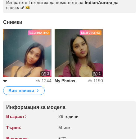
Изпратете Токени за да помогнете на
IndianAurora
да
спечели!
Снимки
БЕЗПЛАТНО
БЕЗПЛАТНО
3
2
1244
1190
💋
My Photos
Виж всички
Информация за модела
Възраст:
28 години
Търся:
Мъже
Височина:
5'7"