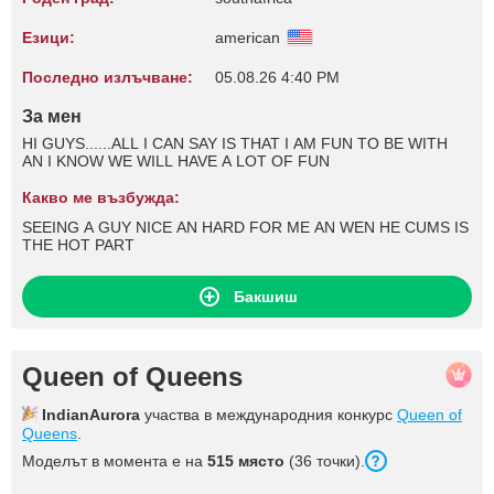
Езици:
american
Последно излъчване:
05.08.26 4:40 PM
За мен
HI GUYS......ALL I CAN SAY IS THAT I AM FUN TO BE WITH
AN I KNOW WE WILL HAVE A LOT OF FUN
Какво ме възбужда:
SEEING A GUY NICE AN HARD FOR ME AN WEN HE CUMS IS
THE HOT PART
Бакшиш
Queen of Queens
IndianAurora
участва в международния конкурс
Queen of
Queens
.
Моделът в момента е на
515 място
(36 точки).