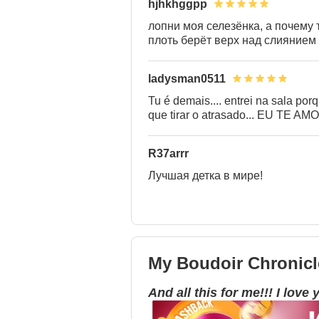
hjhkhggpp
лопни моя селезёнка, а почему
плоть берёт верх над слиянием
ladysman0511
Tu é demais.... entrei na sala po
que tirar o atrasado... EU TE AMO
R37arrr
Лучшая детка в мире!
My Boudoir Chronicl
And all this for me!!! I love 