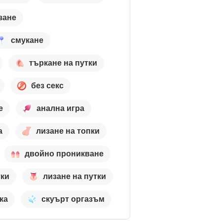
зане
смукане
търкане на путки
без секс
е
анална игра
а
лизане на топки
двойно проникване
тки
лизане на путки
ка
скуърт оргазъм