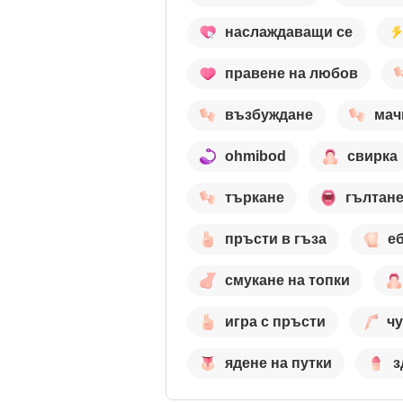
наслаждаващи се
правене на любов
възбуждане
мач
ohmibod
свирка
търкане
гълтан
пръсти в гъза
еб
смукане на топки
игра с пръсти
чу
ядене на путки
з