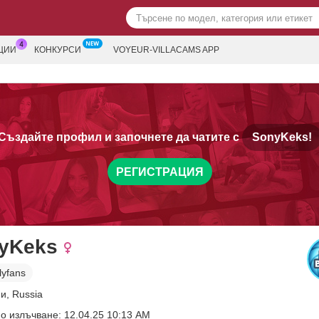
ЦИИ
КОНКУРСИ
VOYEUR-VILLACAMS APP
Създайте профил и започнете да чатите с
SonyKeks!
РЕГИСТРАЦИЯ
yKeks
lyfans
и, Russia
о излъчване: 12.04.25 10:13 AM