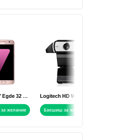
Galaxy S7 Egde 32 GB Rose
Logitech HD Webcam C930e
за желание
Бакшиш за желание
Бакшиш за же