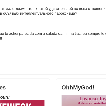
 так мало комментов к такой удивительной во всех отноше
 в объятьях интеллектуального пароксизма?
rque te achei parecida com a safada da minha tia... eu sempre te
!!
es
OhhMyGod!
you!!!