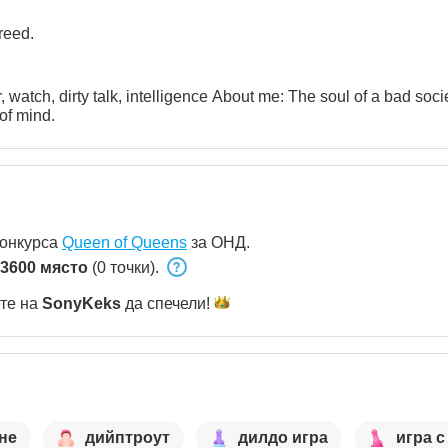
reed.
bout me: The soul of a bad society. A brothel of intellectual
of mind.
конкурса
Queen of Queens
за ОНД.
3600 място
(0 точки).
ете на
SonyKeks
да
спечели!
не
дийптроут
дилдо игра
игра с