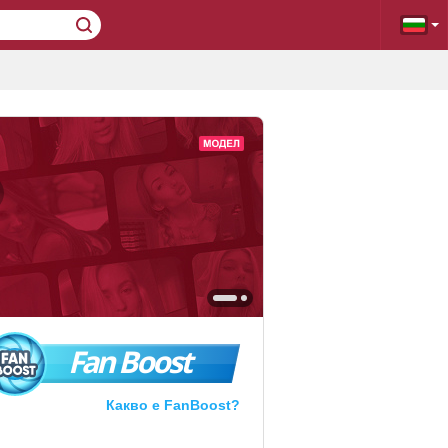
Fan Boost
Какво е FanBoost?