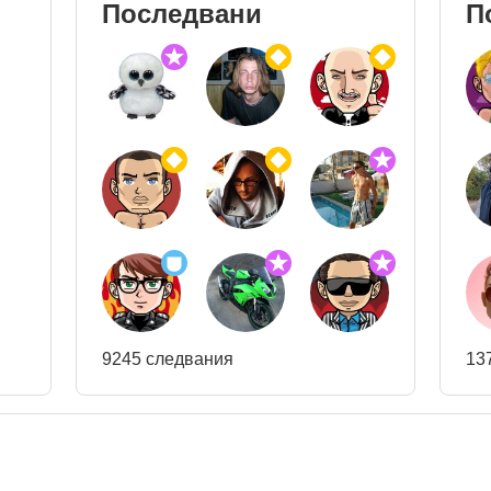
Последвани
П
9245 следвания
13