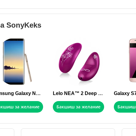
на
SonyKeks
Samsung Galaxy Note 8 64GB Maple Gold
Lelo NEA™ 2 Deep Rose
акшиш за желание
Бакшиш за желание
Бакшиш 