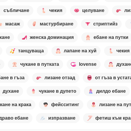
събличане
чекия
целуване
ли
масаж
мастурбиране
стриптийз
кане
женска доминация
ебане на путки
танцуваща
лапане на хуй
чекия
е
чукане в путката
lovense
духан
ане в гъза
лизане отзад
от гъза в устат
духане
чукане в дупето
дилдо ебане
кане на крака
фейсситинг
лизане на пу
драво ебане
изпразване
фетиш към кра