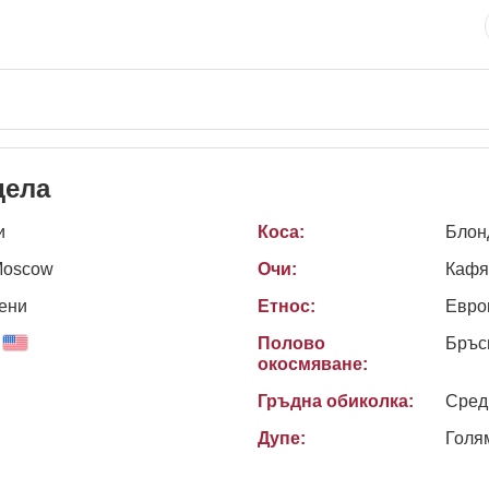
дела
и
Коса:
Блон
Moscow
Очи:
Кафя
ени
Етнос:
Евро
Полово
Бръс
окосмяване:
Гръдна обиколка:
Сред
Дупе:
Голя