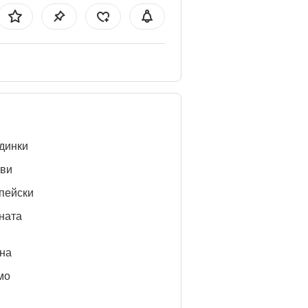
динки
ви
пейски
ната
нa
мо