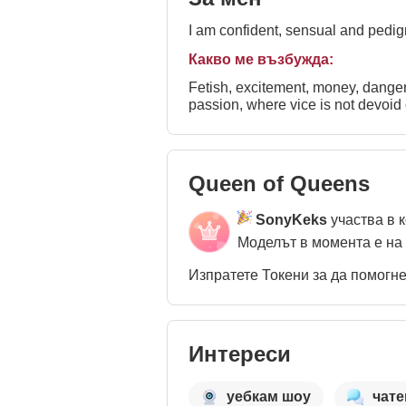
I am confident, sensual and pedig
Какво ме възбужда:
Fetish, excitement, money, danger, watch, dirty talk, intelligence A
passion, where vice is not devoid 
Queen of Queens
SonyKeks
участва в 
Моделът в момента е на
Изпратете Токени за да помогн
Интереси
уебкам шоу
чате