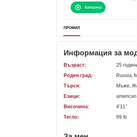
Бакшиш
ПРОФИЛ
Информация за мо
Възраст:
25 годин
Роден град:
Russia, 
Търся:
Мъже, Ж
Езици:
american
Височина:
4'11"
Тегло:
99 lb
За мен