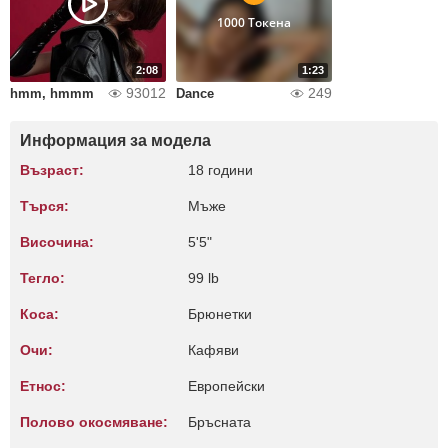
1000 Токена
2:08
1:23
93012
249
hmm, hmmm
Dance
Информация за модела
Възраст:
18 години
Търся:
Мъже
Височина:
5'5"
Тегло:
99 lb
Коса:
Брюнетки
Очи:
Кафяви
Етнос:
Европейски
Полово окосмяване:
Бръсната