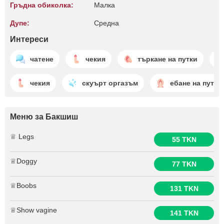
Гръдна обиколка:
Малкa
Дупе:
Среднa
Интереси
чатене
чекия
търкане на путки
чекия
скуърт оргазъм
ебане на путки
Меню за Бакшиш
♕ Legs
55 TKN
♕Doggy
77 TKN
♕Boobs
131 TKN
♕Show vagine
141 TKN