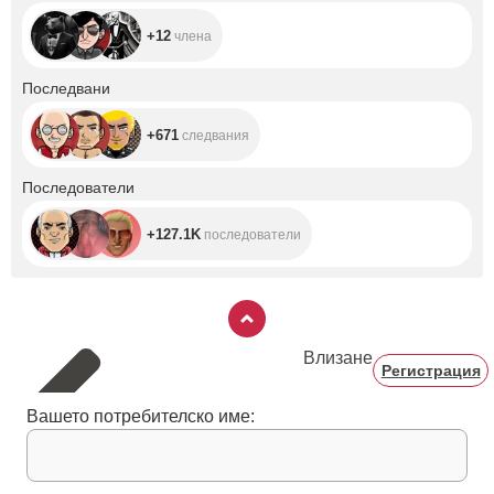
+12
члена
+671
Последвани
+671
следвания
+127.1K
Последователи
+127.1K
последователи
Влизане
Регистрация
Вашето потребителско име: