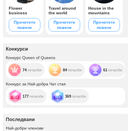
Flower
Travel around
House in the
business
the world
mountains
Прочетете
Прочетете
Прочетете
повече
повече
повече
Конкурси
Конкурс Queen of Queens
74
84
61
печалби
печалби
печалби
Конкурс за Най-добра Чат стая
177
369
печалби
печалби
Последвани
+12
Най-добри членове