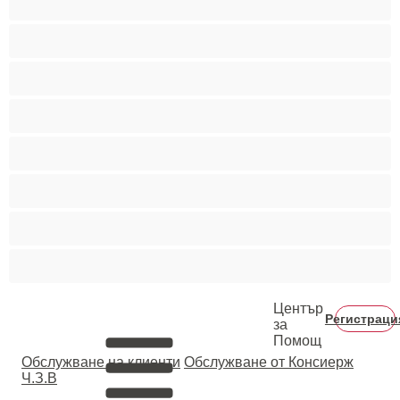
Порно звезди
Пушещи жени
Средни гърди
Тийнейджъри 18+
Фетиш
Цветнокожи
Червенокоси
Център
Регистраци
за
Помощ
Oбслужване на клиенти
Обслужване от Консиерж
Ч.З.В