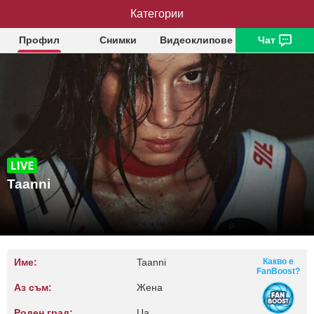
Категории
Taanni
Профил
Снимки
Видеоклипове
Чат
Taanni
Име:
Taanni
Какво е
FanBoost?
Аз съм:
Жена
Роден град:
Ua