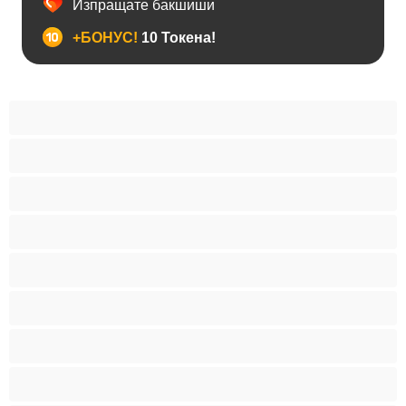
Изпращате бакшиши
+БОНУС!
10 Токена!
BDSM
Азиатки
Анален
Арабки
Бабички
Бели Момичета
Блондинки
Бременни