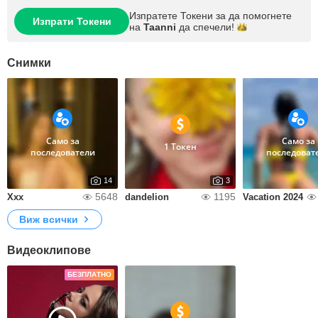
Изпратете Токени за да помогнете
Изпрати Токени
на
Taanni
да
спечели!
Снимки
Само за
Само за
1 Токен
последователи
последоват
14
3
5648
1195
Xxx
dandelion
Vacation 2024
Виж всички
Видеоклипове
БЕЗПЛАТНО